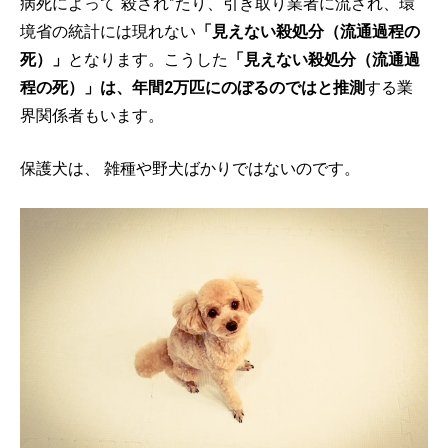
病死によって“殺され”たり、引き取り業者に流され、環
境省の統計には現れない
「見えない殺処分（流通過程の
死）」
となります。こうした
「見えない殺処分（流通過
程の死）」は、年間2万匹にのぼるのではと推測
する業
界関係者もいます。
保護犬は、 雑種や野犬ばかりではないのです。