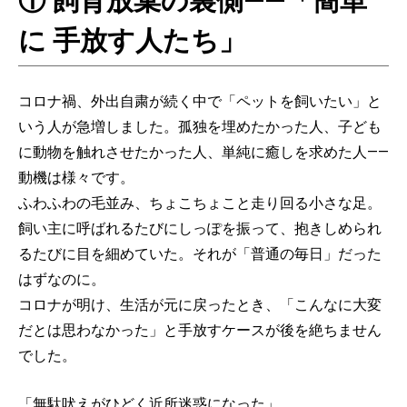
① 飼育放棄の裏側——「簡単
に 手放す人たち」
コロナ禍、外出自粛が続く中で「ペットを飼いたい」と
いう人が急増しました。孤独を埋めたかった人、子ども
に動物を触れさせたかった人、単純に癒しを求めた人——
動機は様々です。
ふわふわの毛並み、ちょこちょこと走り回る小さな足。
飼い主に呼ばれるたびにしっぽを振って、抱きしめられ
るたびに目を細めていた。それが「普通の毎日」だった
はずなのに。
コロナが明け、生活が元に戻ったとき、「こんなに大変
だとは思わなかった」と手放すケースが後を絶ちません
でした。
「無駄吠えがひどく近所迷惑になった」