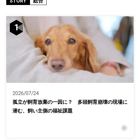
STORY
総合
1
2026/07/24
孤立が飼育放棄の一因に？ 多頭飼育崩壊の現場に
潜む、飼い主側の福祉課題