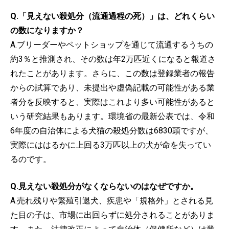
Q.「見えない殺処分（流通過程の死）」は、どれくらい
の数になりますか？
A.ブリーダーやペットショップを通じて流通するうちの
約3％と推測され、その数は年2万匹近くになると報道さ
れたことがあります。さらに、この数は登録業者の報告
からの試算であり、未提出や虚偽記載の可能性がある業
者分を反映すると、実際はこれより多い可能性があると
いう研究結果もあります。環境省の最新公表では、令和
6年度の自治体による犬猫の殺処分数は6830頭ですが、
実際にははるかに上回る3万匹以上の犬が命を失ってい
るのです。
Q.見えない殺処分がなくならないのはなぜですか。
A.売れ残りや繁殖引退犬、疾患や「規格外」とされる見
た目の子は、市場に出回らずに処分されることがありま