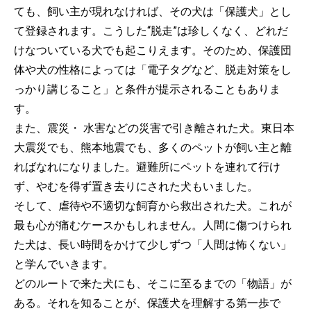
ても、飼い主が現れなければ、その犬は「保護犬」とし
て登録されます。こうした“脱走”は珍しくなく、どれだ
けなついている犬でも起こりえます。そのため、保護団
体や犬の性格によっては「電子タグなど、脱走対策をし
っかり講じること」と条件が提示されることもありま
す。
また、震災・ 水害などの災害で引き離された犬。東日本
大震災でも、熊本地震でも、多くのペットが飼い主と離
ればなれになりました。避難所にペットを連れて行け
ず、やむを得ず置き去りにされた犬もいました。
そして、虐待や不適切な飼育から救出された犬。これが
最も心が痛むケースかもしれません。人間に傷つけられ
た犬は、長い時間をかけて少しずつ「人間は怖くない」
と学んでいきます。
どのルートで来た犬にも、そこに至るまでの「物語」が
ある。それを知ることが、保護犬を理解する第一歩で