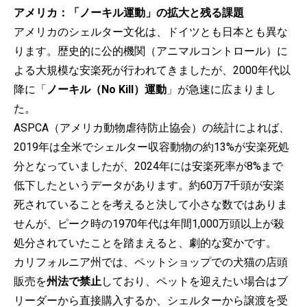
アメリカ：「ノーキル運動」の拡大と残る課題
アメリカのシェルター文化は、ドイツとも日本とも異な
ります。歴史的に公的機関（アニマルコントロール）に
よる大規模な安楽死が行われてきましたが、2000年代以
降に「
ノーキル（No Kill）運動
」が急速に広まりまし
た。
ASPCA（アメリカ動物虐待防止協会）の統計によれば、
2019年は全米でシェルター収容動物の約13%が安楽死処
分となっていましたが、2024年には安楽死率が8%まで
低下したというデータがあります。約60万7千頭が安楽
死されていることを考えると決して小さな数ではありま
せんが、ピーク時の1970年代は年間1,000万頭以上が殺
処分されていたことを踏まえると、劇的な変かです。
カリフォルニア州では、ペットショップでの犬猫の店頭
販売を
州法で禁止
しており、ペットを迎えたい場合はブ
リーダーから直接購入するか、シェルターから譲渡を受