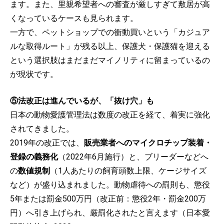
ます。また、里親希望者への審査が厳しすぎて敷居が高
くなっているケースも見られます。
一方で、ペットショップでの衝動買いという「カジュア
ルな取得ルート」が残る以上、保護犬・保護猫を迎える
という選択肢はまだまだマイノリティに留まっているの
が現状です。
⑤法改正は進んでいるが、「抜け穴」も
日本の動物愛護管理法は数度の改正を経て、着実に強化
されてきました。
2019年の改正では、
販売業者へのマイクロチップ装着・
登録の義務化
（2022年6月施行）と、ブリーダーなどへ
の
数値規制
（1人あたりの飼育頭数上限、ケージサイズ
など）が盛り込まれました。動物虐待への罰則も、懲役
5年または罰金500万円（改正前：懲役2年・罰金200万
円）へ引き上げられ、厳罰化されたと言えます（日本愛