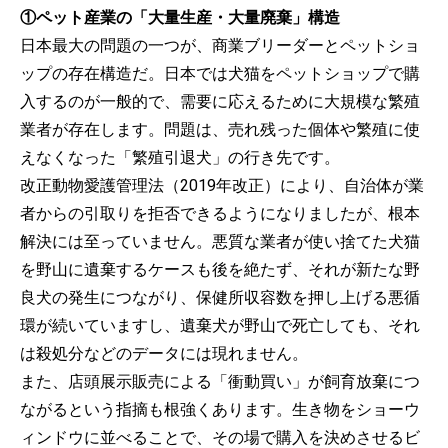
①ペット産業の「大量生産・大量廃棄」構造
日本最大の問題の一つが、商業ブリーダーとペットショ
ップの存在構造だ。日本では犬猫をペットショップで購
入するのが一般的で、需要に応えるために大規模な繁殖
業者が存在します。問題は、売れ残った個体や繁殖に使
えなくなった「繁殖引退犬」の行き先です。
改正動物愛護管理法（2019年改正）により、自治体が業
者からの引取りを拒否できるようになりましたが、根本
解決には至っていません。悪質な業者が使い捨てた犬猫
を野山に遺棄するケースも後を絶たず、それが新たな野
良犬の発生につながり、保健所収容数を押し上げる悪循
環が続いていますし、遺棄犬が野山で死亡しても、それ
は殺処分などのデータには現れません。
また、店頭展示販売による「衝動買い」が飼育放棄につ
ながるという指摘も根強くあります。生き物をショーウ
ィンドウに並べることで、その場で購入を決めさせるビ