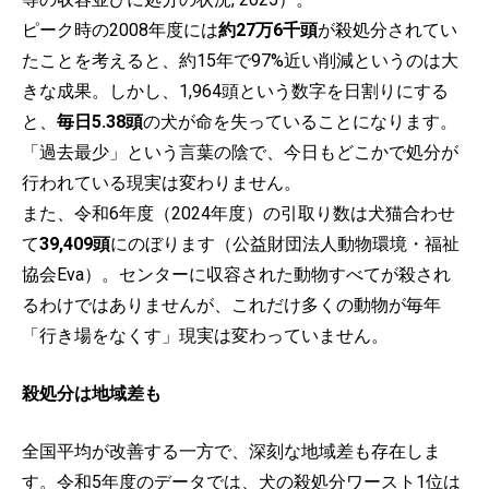
ピーク時の2008年度には
約27万6千頭
が殺処分されてい
たことを考えると、約15年で97%近い削減というのは大
きな成果。しかし、1,964頭という数字を日割りにする
と、
毎日5.38頭
の犬が命を失っていることになります。
「過去最少」という言葉の陰で、今日もどこかで処分が
行われている現実は変わりません。
また、令和6年度（2024年度）の引取り数は犬猫合わせ
て
39,409頭
にのぼります（公益財団法人動物環境・福祉
協会Eva）。センターに収容された動物すべてが殺され
るわけではありませんが、これだけ多くの動物が毎年
「行き場をなくす」現実は変わっていません。
殺処分は地域差も
全国平均が改善する一方で、深刻な地域差も存在しま
す。令和5年度のデータでは、犬の殺処分ワースト1位は