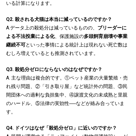
いる計算になります。
Q2. 殺される犬猫は本当に減っているのですか？
A.データ上の殺処分は減っているものの、
ブリーダーに
よる不法投棄による化
、保護施設の
多頭飼育崩壊や事業
継続不可
といった事情による統計上は現れない死亡数は
むしろ増えているとも推測されています。
Q3. 殺処分ゼロにならないのはなぜですか？
A. 主な理由は複合的です。①ペット産業の大量繁殖・売
れ残り問題、②「引き取り屋」など統計外の問題、③民
間団体への過剰な負担集中、④譲渡文化の未成熟と里親
のハードル、⑤法律の実効性──などが絡み合っていま
す。
Q4. ドイツはなぜ「殺処分ゼロ」に近いのですか？