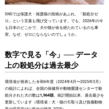
SNSでは保護犬・保護猫の投稿があふれ、「殺処分ゼ
ロ」という言葉も飛び交っています。でも、2026年の今
も日本のどこかで、犬や猫が命を絶たれているのも事
実。なぜ、ゼロにならないのでしょうか。
数字で見る「今」── データ
上の殺処分は過去最少
環境省が発表した令和6年度（2024年4月〜2025年3月）
の統計によれば、全国の保健所や動物愛護センターで殺
処分された犬の数は
1,964頭
。統計開始以来、過去最少を
更新しています（環境省：犬・猫の引取り及び負傷動物
等の収容並びに処分の状況, 2025）。