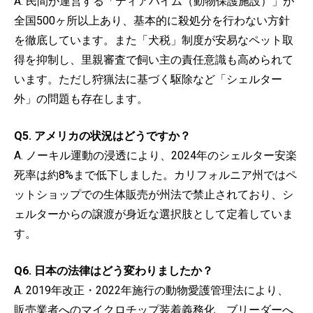
A. 民間が運営する「ティアハイム（動物保護施設）」が
全国500ヶ所以上あり、基本的に殺処分を行わない方針
を徹底しています。また「犬税」制度が安易なペット取
得を抑制し、里親審査で飼い主の責任意識も高められて
います。ただし狩猟法に基づく駆除など「シェルター
外」の問題も存在します。
Q5. アメリカの状況はどうですか？
A. ノーキル運動の浸透により、2024年のシェルター安楽
死率は約8%まで低下しました。カリフォルニア州ではペ
ットショップでの生体販売が州法で禁止されており、シ
ェルターからの譲渡が身近な選択肢として定着していま
す。
Q6. 日本の法律はどう変わりましたか？
A. 2019年改正・2022年施行の動物愛護管理法により、
販売業者へのマイクロチップ装着義務化、ブリーダーへ